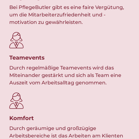
Bei PflegeButler gibt es eine faire Vergütung,
Wir
um die Mitarbeiterzufriedenheit und -
geg
motivation zu gewährleisten.
ver
Teamevents
Fle
 die
Durch regelmäßige Teamevents wird das
Wir
Miteinander gestärkt und sich als Team eine
Die
Auszeit vom Arbeitsalltag genommen.
Ar
Komfort
Das
Durch geräumige und großzügige
Kom
ne
Arbeitsbereiche ist das Arbeiten am Klienten
amb