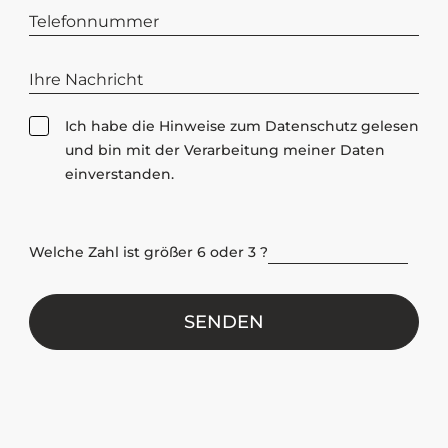
D
Ich habe die Hinweise zum
Datenschutz
gelesen
a
und bin mit der Verarbeitung meiner Daten
t
einverstanden.
e
n
s
Welche Zahl ist größer 6 oder 3 ?
c
h
u
t
z