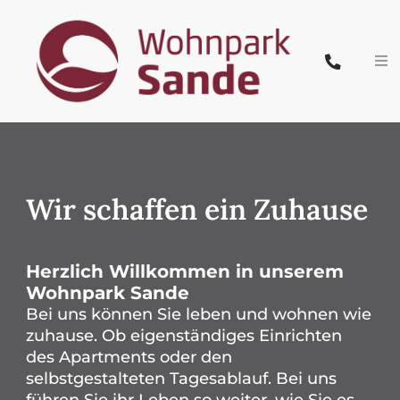
Zum
Inhalt
springen
Tog
Nav
Start
Team
Wir schaffen ein Zuhause
Pflege & Wohnen
Leistungen
Herzlich Willkommen in unserem
Wohnpark Sande
Bei uns können Sie leben und wohnen wie
Karriere
zuhause. Ob eigenständiges Einrichten
des Apartments oder den
News
selbstgestalteten Tagesablauf. Bei uns
führen Sie ihr Leben so weiter, wie Sie es