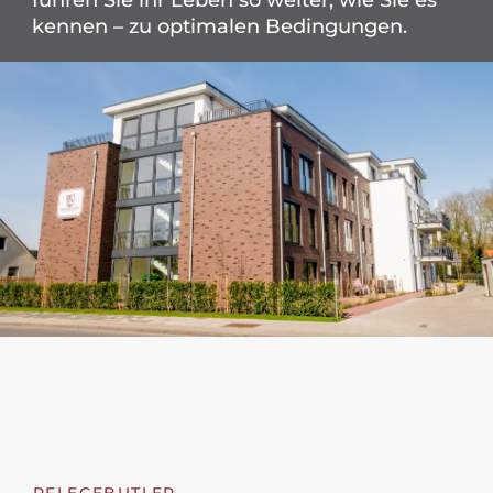
Kontakt
kennen – zu optimalen Bedingungen.
PflegeButler.de
PFLEGEBUTLER