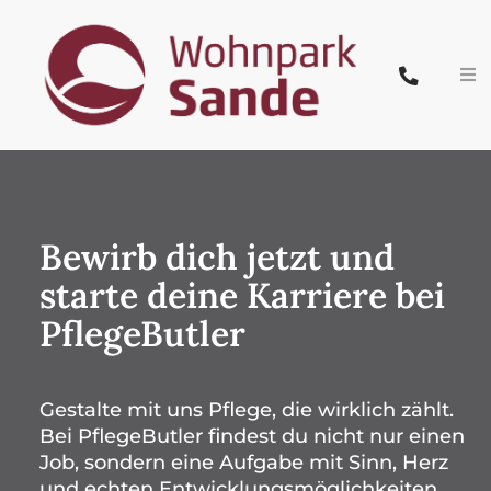
Zum
Inhalt
springen
Tog
Nav
Start
Team
Bewirb dich jetzt und
Pflege & Wohnen
starte deine Karriere bei
PflegeButler
Leistungen
Karriere
Gestalte mit uns Pflege, die wirklich zählt.
Bei PflegeButler findest du nicht nur einen
News
Job, sondern eine Aufgabe mit Sinn, Herz
und echten Entwicklungsmöglichkeiten.